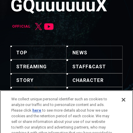
OFFICIAL
TOP
NEWS
STREAMING
STAFF&CAST
STORY
CHARACTER
MECHA
GOODS
We collect unique personal identifier such as cookies to
analyze our traffic and to personalize content and ads.
GALLERY
MUSIC
Please click
here
to see more details about how we use
cookies and the retention period of each cookie. We may
THEATER
sell or share information about your use of our website
to/with our analytics and advertising partners, who may
combine it with other information that you have provided to