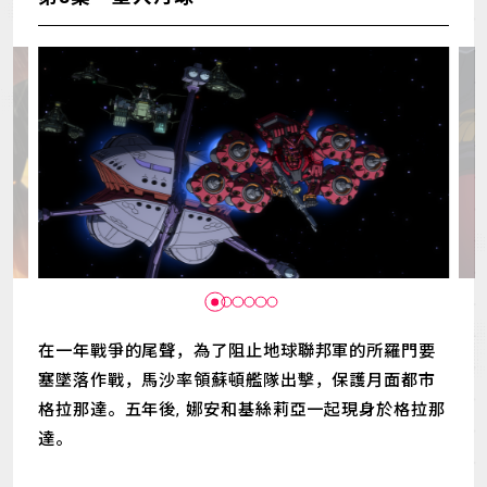
MECHA
GOODS
GALLERY
MUSIC
THEATER
LANGUAGE
在一年戰爭的尾聲，為了阻止地球聯邦軍的所羅門要
塞墜落作戰，馬沙率領蘇頓艦隊出擊，保護月面都市
格拉那達。五年後, 娜安和基絲莉亞一起現身於格拉那
達。