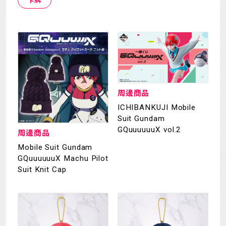
MECHA
GOODS
GALLERY
MUSIC
THEATER
周邊商品
ICHIBANKUJI Mobile
LANGUAGE
Suit Gundam
GQuuuuuuX vol.2
周邊商品
Mobile Suit Gundam
GQuuuuuuX Machu Pilot
Suit Knit Cap