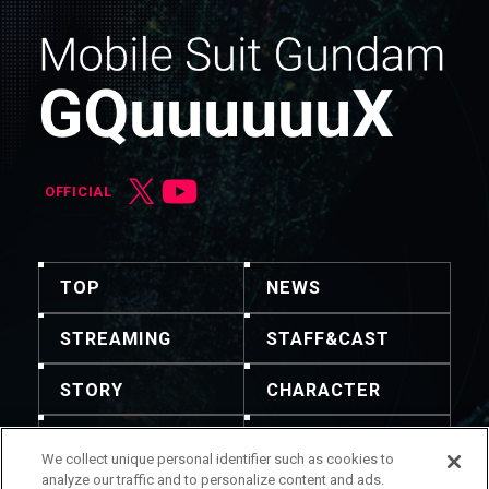
OFFICIAL
TOP
NEWS
STREAMING
STAFF&CAST
STORY
CHARACTER
MECHA
GOODS
We collect unique personal identifier such as cookies to
analyze our traffic and to personalize content and ads.