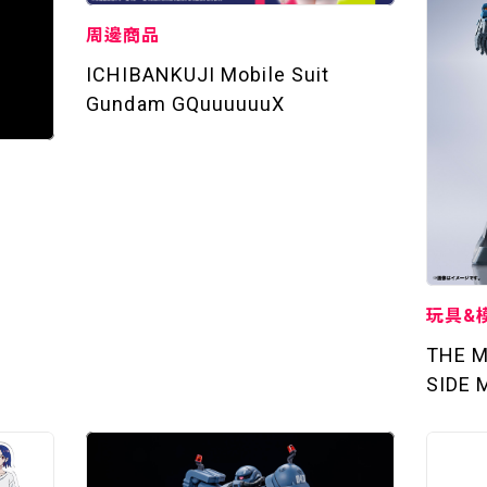
周邊商品
ICHIBANKUJI Mobile Suit
Gundam GQuuuuuuX
玩具&
THE M
SIDE