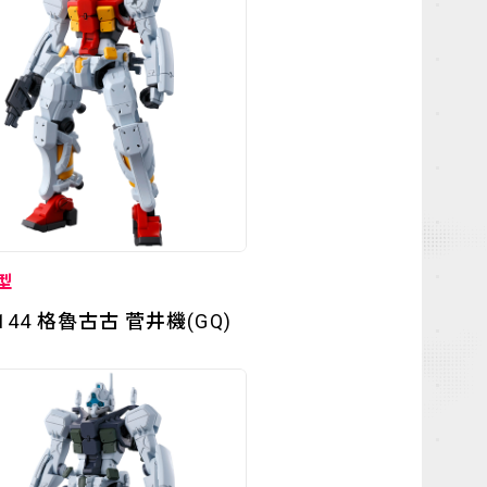
型
/144 格魯古古 菅井機(GQ)
NEWS