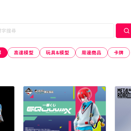
部
高達模型
玩具&模型
周邊商品
卡牌