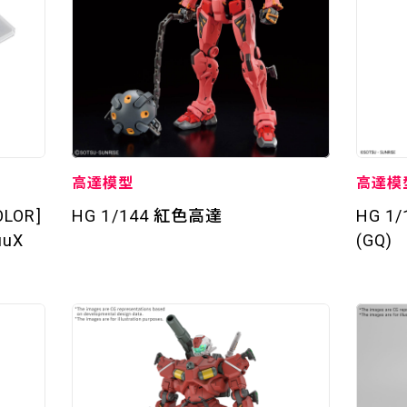
STREAMING
STORY
MECHA
高達模型
高達模
GALLERY
OLOR]
HG 1/144 紅色高達
HG 1
uuX
(GQ)
THEATER