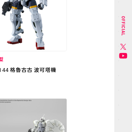
STAFF&CAST
OFFICIAL
CHARACTER
GOODS
型
MUSIC
/144 格魯古古 波可塔機