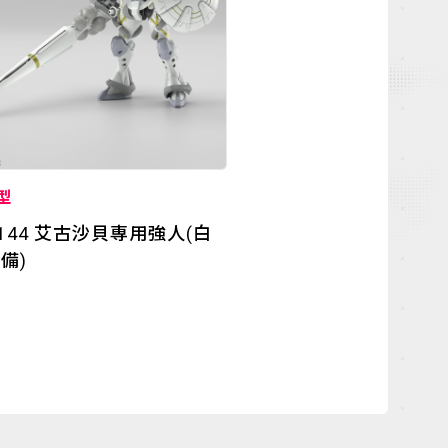
型
1/144 艾古沙貝専用強人(白
備)