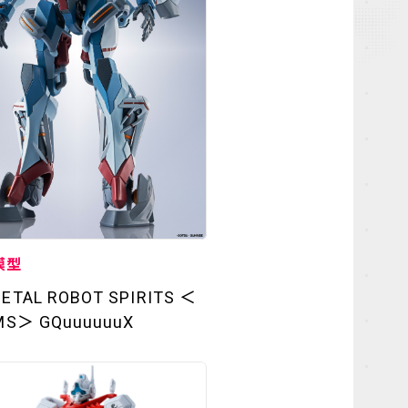
模型
ETAL ROBOT SPIRITS ＜
 MS＞ GQuuuuuuX