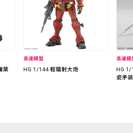
高達模型
高達模
手讓葉
HG 1/144 輕鐳射大炮
HG 
瓷矛装